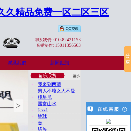
_久久精品免费一区二区三区
: 010-82421153
聯系我們
: 15011356563
音樂制作
聯系我們
新聞動態
·
我來到西藏
·
男人不壞女人不愛
·
樸星旭
>
·
國富山水
Jazz1
·
·
地球
·
春
·
瑤族