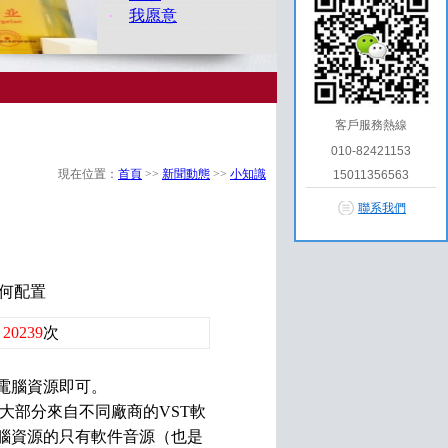
·
我愿意
客戶服務熱線
010-82421153
現在位置：
首頁
>>
新聞動態
>>
小知識
15011356563
聯系我們
何配置
：
20239
次
電腦資源即可。
大部分來自不同廠商的VST軟
腦資源的只有軟件音源（也是