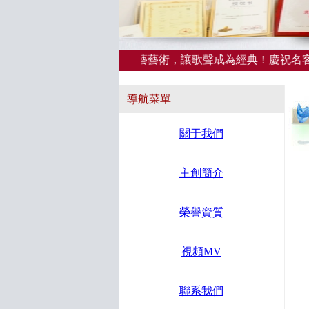
歡迎您的光臨，讓聲音演藝藝術，讓歌聲成為經典！慶祝名客成立
導航菜單
關于我們
主創簡介
榮譽資質
視頻MV
聯系我們