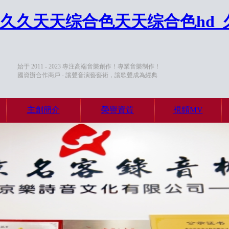
7久久天天综合色天天综合色hd
始于 2011 - 2023 專注高端音樂創作！專業音樂制作！
國資辦合作商戶 - 讓聲音演藝藝術，讓歌聲成為經典
主創簡介
榮譽資質
視頻MV