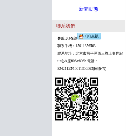
新聞動態
聯系我們
客服QQ在線
聯系手機：15011356563
聯系地址：北京市昌平區西三旗上奧世紀
中心A座806a\806b.電話：
82421153/15011356563(同微信)